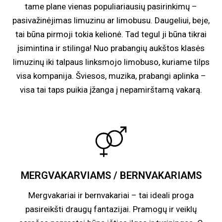
tame plane vienas populiariausių pasirinkimų –
pasivažinėjimas limuzinu ar limobusu. Daugeliui, beje,
tai būna pirmoji tokia kelionė. Tad tegul ji būna tikrai
įsimintina ir stilinga! Nuo prabangių aukštos klasės
limuzinų iki talpaus linksmojo limobuso, kuriame tilps
visa kompanija. Šviesos, muzika, prabangi aplinka –
visa tai taps puikia įžanga į nepamirštamą vakarą.
MERGVAKARVIAMS / BERNVAKARIAMS
Mergvakariai ir bernvakariai – tai ideali proga
pasireikšti draugų fantazijai. Pramogų ir veiklų