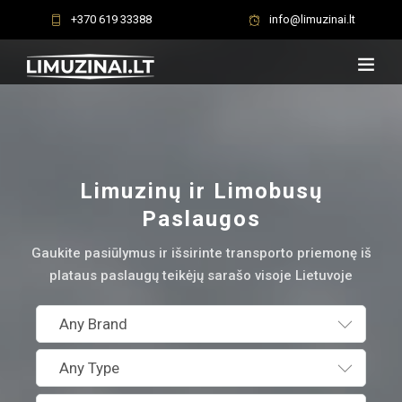
+370 619 33388
info@limuzinai.lt
Limuzinų ir Limobusų
Paslaugos
Gaukite pasiūlymus ir išsirinte transporto priemonę iš
plataus paslaugų teikėjų sarašo visoje Lietuvoje