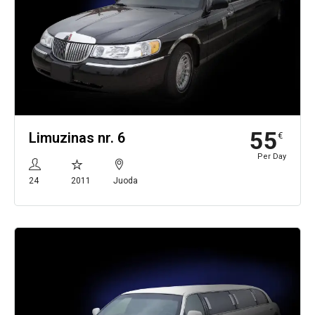
55
Limuzinas nr. 6
€
Per Day
24
2011
Juoda