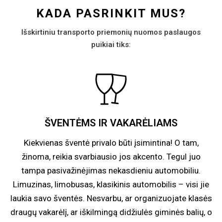
KADA PASRINKIT MUS?
Išskirtiniu transporto priemonių nuomos paslaugos
puikiai tiks:
ŠVENTĖMS IR VAKARĖLIAMS
Kiekvienas šventė privalo būti įsimintina! O tam,
žinoma, reikia svarbiausio jos akcento. Tegul juo
tampa pasivažinėjimas nekasdieniu automobiliu.
Limuzinas, limobusas, klasikinis automobilis – visi jie
laukia savo šventės. Nesvarbu, ar organizuojate klasės
draugų vakarėlį, ar iškilmingą didžiulės giminės balių, o