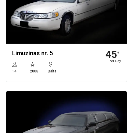
45
Limuzinas nr. 5
€
Per Day
14
2008
Balta