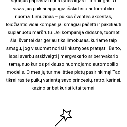
sąrašas paprastai būna išties ilgas ir turiningas. O
visas jas puikiai apjungia išskirtinio automobilio
nuoma. Limuzinas – puikus šventės akcentas,
leidžiantis visai kompanijai smagiai pašėlti ir pakeliauti
suplanuotu maršrutu. Jei kompanija didesnė, tuomet
šiai šventei dar geriau tiks limobusas, kuriame taip
smagu, jog visuomet norisi linksmybes pratęsti. Be to,
labai svarbu atsižvelgti į mergvakario ar bernvakario
temą, nuo kurios priklauso nuomojamo automobilio
modelis. O mes jų turime išties platų pasirinkimą! Tad
tikrai rasite puikų variantą savo princesių, retro, karinei,
kazino ar bet kuriai kitai temai.