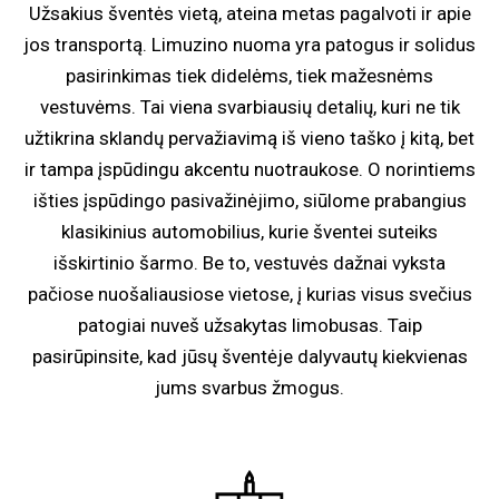
Užsakius šventės vietą, ateina metas pagalvoti ir apie
jos transportą. Limuzino nuoma yra patogus ir solidus
pasirinkimas tiek didelėms, tiek mažesnėms
vestuvėms. Tai viena svarbiausių detalių, kuri ne tik
užtikrina sklandų pervažiavimą iš vieno taško į kitą, bet
ir tampa įspūdingu akcentu nuotraukose. O norintiems
išties įspūdingo pasivažinėjimo, siūlome prabangius
klasikinius automobilius, kurie šventei suteiks
išskirtinio šarmo. Be to, vestuvės dažnai vyksta
pačiose nuošaliausiose vietose, į kurias visus svečius
patogiai nuveš užsakytas limobusas. Taip
pasirūpinsite, kad jūsų šventėje dalyvautų kiekvienas
jums svarbus žmogus.