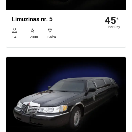
45
Limuzinas nr. 5
€
Per Day
14
2008
Balta