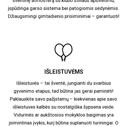
šventinę atmosferą su klubo stiliaus apšvietimu,
įspūdinga garso sistema bei patogiomis sėdynėmis.
Džiaugsmingi gimtadienio prisiminimai – garantuoti!
IŠLEISTUVĖMS
Išleistuvės – tai šventė, jungianti du svarbius
gyvenimo etapus, tad būtina jas gerai paminėti!
Paklauskite savo pažįstamų – kiekvienas apie savo
išleistuves kalbės su nostalgiška šypsena veide.
Vidurinės ar aukštosios mokyklos baigimas yra
įsimintinas įvykis, kurį būtina suplanuoti turiningai. O