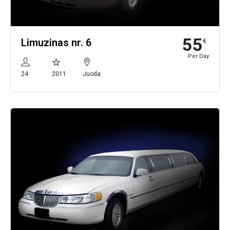
55
Limuzinas nr. 6
€
Per Day
24
2011
Juoda