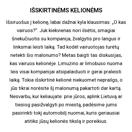
IŠSKIRTINĖMS KELIONĖMS
Išsiruošus į kelionę, labai dažnai kyla klausimas: „O kas
vairuos?“. Juk kiekvienas nori ilsėtis, smagiai
šnekučiuotis su kompanija, žvalgytis pro langus ir
linksmai leisti laiką. Tad kodėl vairuotojas turėtų
netekti šio malonumo? Metas baigti tas diskusijas,
kas vairuos kelionėje. Limuzino ar limobuso nuoma
leis visai kompanijai atsipalaiduoti ir gerai praleisti
laiką. Tokia išskirtinė kelionė niekuomet neprailgs, o
jūs tikrai norėsite šį malonumą pakartoti dar kartą.
Nesvarbu, kur keliaujate: prie jūros, aplink Lietuvą ar
tiesiog pasižvalgyti po miestą, padėsime jums
pasirinkti tokį automobilį nuomai, kuris geriausiai
atitiks jūsų kelionės tikslą ir poreikius.