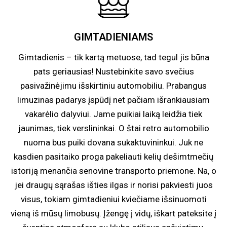
GIMTADIENIAMS
Gimtadienis – tik kartą metuose, tad tegul jis būna
pats geriausias! Nustebinkite savo svečius
pasivažinėjimu išskirtiniu automobiliu. Prabangus
limuzinas padarys įspūdį net pačiam išrankiausiam
vakarėlio dalyviui. Jame puikiai laiką leidžia tiek
jaunimas, tiek verslininkai. O štai retro automobilio
nuoma bus puiki dovana sukaktuvininkui. Juk ne
kasdien pasitaiko proga pakeliauti kelių dešimtmečių
istoriją menančia senovine transporto priemone. Na, o
jei draugų sąrašas išties ilgas ir norisi pakviesti juos
visus, tokiam gimtadieniui kviečiame išsinuomoti
vieną iš mūsų limobusų. Įžengę į vidų, iškart pateksite į