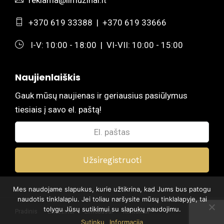
+370 619 33388
|
+370 619 33666
I-V: 10:00 - 18:00 | VI-VII: 10:00 - 15:00
Naujienlaiškis
Gauk mūsų naujienas ir geriausius pasiūlymus
tiesiais į savo el. paštą!
Mes naudojame slapukus, kurie užtikrina, kad Jums bus patogu
naudotis tinklalapiu. Jei toliau naršysite mūsų tinklalapyje, tai
tolygu Jūsų sutikimui su slapukų naudojimu.
Pradinis
Limuzinai
Limobusai
Kontaktai
Sutinku
Informacija