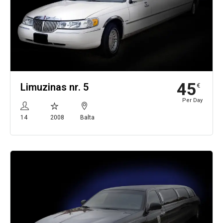
45
Limuzinas nr. 5
€
Per Day
14
2008
Balta