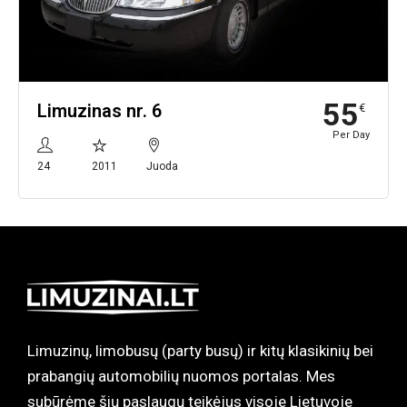
55
Limuzinas nr. 6
€
Per Day
24
2011
Juoda
Limuzinų, limobusų (party busų) ir kitų klasikinių bei
prabangių automobilių nuomos portalas. Mes
subūrėme šių paslaugų teikėjus visoje Lietuvoje