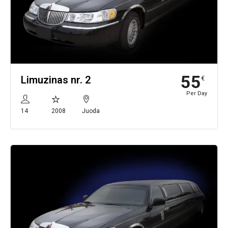
55
Limuzinas nr. 2
€
Per Day
14
2008
Juoda