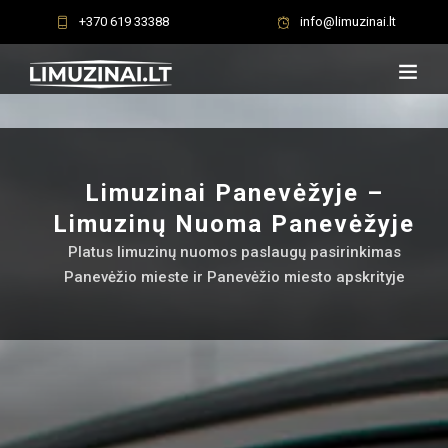
+370 619 33388
info@limuzinai.lt
Limuzinai Panevėžyje –
Limuzinų Nuoma Panevėžyje
Platus limuzinų nuomos paslaugų pasirinkimas
Panevėžio mieste ir Panevėžio miesto apskrityje