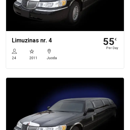
55
Limuzinas nr. 4
€
Per Day
24
2011
Juoda