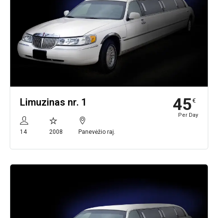
45
Limuzinas nr. 1
€
Per Day
14
2008
Panevėžio raj.