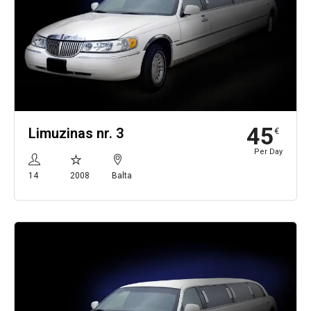
45
Limuzinas nr. 3
€
Per Day
14
2008
Balta