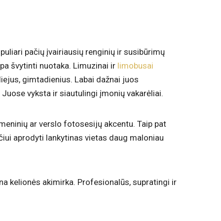
opuliari pačių įvairiausių renginių ir susibūrimų
ipa švytinti nuotaka. Limuzinai ir
limobusai
liejus, gimtadienius. Labai dažnai juos
ose vyksta ir siautulingi įmonių vakarėliai.
meninių ar verslo fotosesijų akcentu. Taip pat
čiui aprodyti lankytinas vietas daug maloniau
a kelionės akimirka. Profesionalūs, supratingi ir