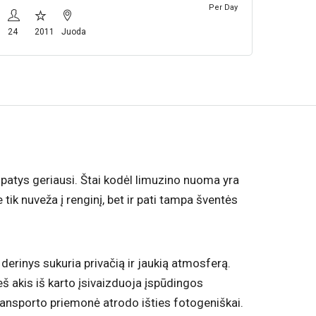
Per Day
24
2011
Juoda
ik patys geriausi. Štai kodėl limuzino nuoma yra
tik nuveža į renginį, bet ir pati tampa šventės
erinys sukuria privačią ir jaukią atmosferą.
eš akis iš karto įsivaizduoja įspūdingos
 transporto priemonė atrodo išties fotogeniškai.