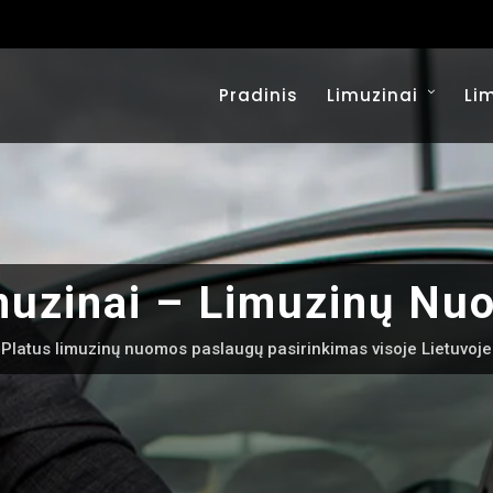
Pradinis
Limuzinai
Li
muzinai – Limuzinų Nu
Platus limuzinų nuomos paslaugų pasirinkimas visoje Lietuvoje