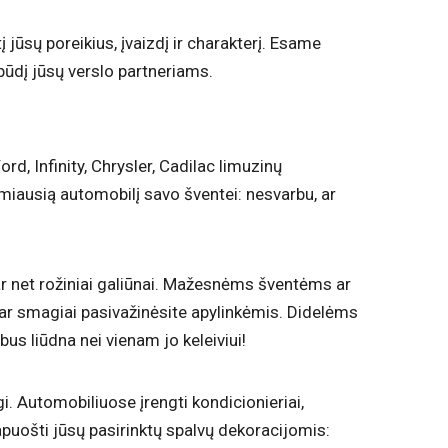
 jūsų poreikius, įvaizdį ir charakterį. Esame
spūdį jūsų verslo partneriams.
d, Infinity, Chrysler, Cadilac limuzinų
amiausią automobilį savo šventei: nesvarbu, ar
 ar net rožiniai galiūnai. Mažesnėms šventėms ar
 ar smagiai pasivažinėsite apylinkėmis. Didelėms
s liūdna nei vienam jo keleiviui!
gi. Automobiliuose įrengti kondicionieriai,
papuošti jūsų pasirinktų spalvų dekoracijomis: