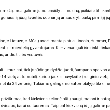
r mažą, mes galime jums pasiūlyti limuziną, puikiai atitinkantį
 geriausią jūsų šventės scenarijų ar sudaryti puikų pirmąjį į
soje Lietuvoje. Mūsų asortimente platus Lincoln, Hummer, For
stų ir miestelių gyventojams. Kiekvienas gali išsirinkti tink
s, ar didžiulės vestuvės.
balti limuzinai, tiek įspūdingo dydžio juodi, šampano spalvos
 vietų automobilį, kuriuo jaukiai nuvyksite į renginio vietą
et iki 34 žmonių. Tokiame galingame automobilyje tikrai nebu
 prižiūrimas, kad kiekviena kelionė būtų saugi, maloni ir pato
 šviesos, barai su taurėmis. Taip pat kiekvieną iš jų galime 