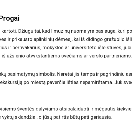
Progai
 ir kartoti. Džiugu tai, kad limuzinų nuoma yra paslauga, kuri p
s ir prikausto aplinkinių dėmesį, kai iš didingo gražuolio išl
us ir bernvakarius, mokyklos ar universiteto išleistuves, jubi
 užsienio atvykstantiems svečiams ar verslo partneriams. Ju
iškų pasimatymų simbolis. Neretai jis tampa ir pagrindiniu as
ą ekskursiją po miestą paverčia išties nepamirštama. Juk sve
visiems šventės dalyviams atsipalaiduoti ir mėgautis kiekvien
vyktų sklandžiai, o jūsų patirtis būtų pati geriausia.