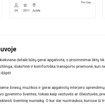
Per Day
24
2011
Juoda
tuvoje
 kiekviena detalė būtų gerai apgalvota, o prisiminimai liktų t
ilinga, išskirtinė ir komfortiška transporto priemonė, kuri ne 
šlipti!
ame šviesų, muzikos ir gerai apgalvotų interjero sprendimų d
vo gyvenimo šventes, tokias kaip vestuvės ar išleistuvės, pri
 skleisti šventinę nuotaiką. O kur dar nuotraukos, kuriose ši