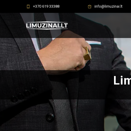
+370 619 33388
info@limuzinai.lt
Li