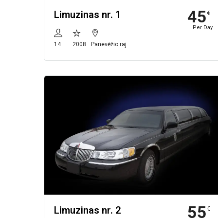
45
Limuzinas nr. 1
€
Per Day
14
2008
Panevėžio raj.
55
Limuzinas nr. 2
€