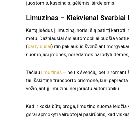
juostomis, kaspinais, gėlėmis, širdelėmis.
Limuzinas – Kiekvienai Svarbiai 
Kartą įsėdus į limuziną, norisi šią patirtį kartoti
metu. Dažniausiai šie automobiliai puošia vestuve
(
party busai
) itin paklausūs švenčiant mergvakari
nuomojasi įmonės, norėdamos parodyti dėmesį iš
Tačiau
limuzinas
– ne tik švenčių, bet ir romant
tai išskirtinė transporto priemonė, kuri paprast
vežiojant jį limuzinu nei įprastu automobiliu.
Kad ir kokia būtų proga, limuzino nuoma leidžia 
gerai apmokyti vairuotojai pasirūpins, kad viskas 