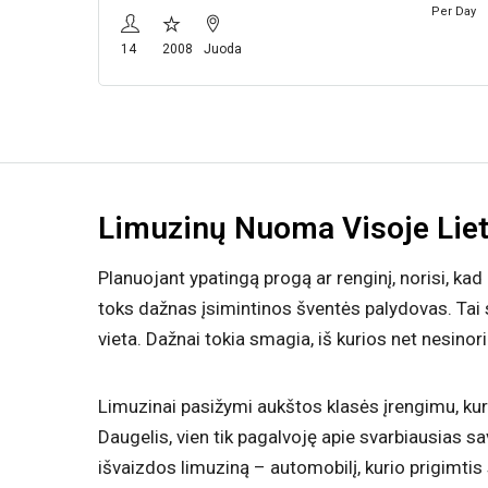
Per Day
14
2008
Juoda
Limuzinų Nuoma Visoje Lie
Planuojant ypatingą progą ar renginį, norisi, kad
toks dažnas įsimintinos šventės palydovas. Tai st
vieta. Dažnai tokia smagia, iš kurios net nesinori i
Limuzinai pasižymi aukštos klasės įrengimu, kuri
Daugelis, vien tik pagalvoję apie svarbiausias sa
išvaizdos limuziną – automobilį, kurio prigimtis