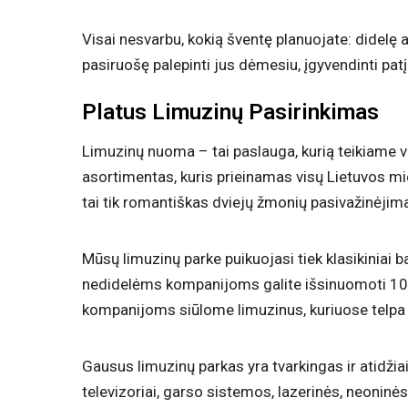
Visai nesvarbu, kokią šventę planuojate: didelę a
pasiruošę palepinti jus dėmesiu, įgyvendinti patį
Platus Limuzinų Pasirinkimas
Limuzinų nuoma – tai paslauga, kurią teikiame vi
asortimentas, kuris prieinamas visų Lietuvos mie
tai tik romantiškas dviejų žmonių pasivažinėjima
Mūsų limuzinų parke puikuojasi tiek klasikiniai 
nedidelėms kompanijoms galite išsinuomoti 10-14
kompanijoms siūlome limuzinus, kuriuose telpa n
Gausus limuzinų parkas yra tvarkingas ir atidžiai
televizoriai, garso sistemos, lazerinės, neoninės